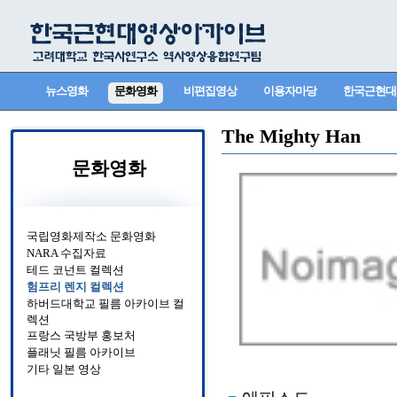
뉴스영화
문화영화
비편집영상
이용자마당
한국근현대
The Mighty Han
문화영화
국립영화제작소 문화영화
NARA 수집자료
테드 코넌트 컬렉션
험프리 렌지 컬렉션
하버드대학교 필름 아카이브 컬
렉션
프랑스 국방부 홍보처
플래닛 필름 아카이브
기타 일본 영상