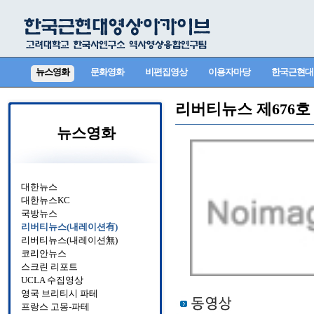
뉴스영화
문화영화
비편집영상
이용자마당
한국근현대
리버티뉴스 제676호
뉴스영화
대한뉴스
대한뉴스KC
국방뉴스
리버티뉴스(내레이션有)
리버티뉴스(내레이션無)
코리안뉴스
스크린 리포트
UCLA 수집영상
영국 브리티시 파테
프랑스 고몽-파테