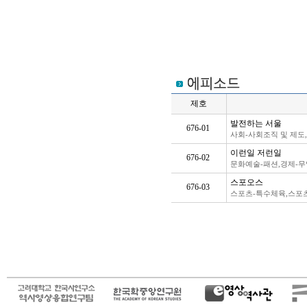
제호
발전하는 서울
676-01
.
사회-사회조직 및 제도
이런일 저런일
676-02
.
문화예술-패션,경제-무
스포오스
676-03
.
스포츠-특수체육,스포