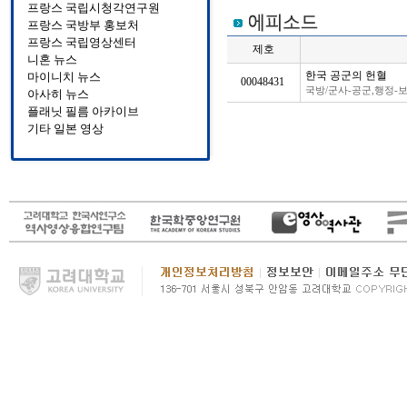
프랑스 국립시청각연구원
프랑스 국방부 홍보처
프랑스 국립영상센터
제호
니혼 뉴스
한국 공군의 헌혈
마이니치 뉴스
00048431
.
국방/군사-공군,행정-
아사히 뉴스
플래닛 필름 아카이브
기타 일본 영상