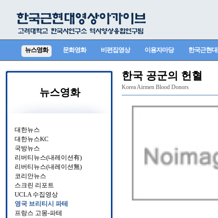
뉴스영화
문화영화
비편집영상
이용자마당
한국근현대
한국 공군의 헌혈
Korea Airmen Blood Donors
뉴스영화
대한뉴스
대한뉴스KC
국방뉴스
리버티뉴스(내레이션有)
리버티뉴스(내레이션無)
코리안뉴스
스크린 리포트
UCLA 수집영상
영국 브리티시 파테
프랑스 고몽-파테