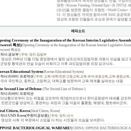
영화촬영소에서 제작한 영상들도 선별, 수집하였다
영한 <Korean Farming, Oriental Epic>
(조선)을 방문한 클립이 포함된 <World Crui
다. 이 영상들은 저작권 합의서에 따라 공공재로 활용 
영상에 포함된 인물들의 초상권 문제가 발생할 
에피소드
pening Ceremony at the Inauguration of the Korean Interim Legislative Assem
ewsreel 특보)
(Opening Ceremony at the Inauguration of the Korean Interim Legislative As
ewsreel 특보))
작사:공보부 |
주제: 정치-입법부
 영상은 1946년 12월 12일 중앙청에서 열린 남조선과도입법의원 개원식 모습을 담고
군정청 통역관의 연설 모습이 비춰지고 이후 과도입법의원 의장 김규식의..
orean Educational System
(Korean Educational System)
작사:리버티 프로덕션 |
주제: 교육-대학/전문/고등교육,교육-유아/초등교육,교육-중등교육
국의 국민학교, 중학교, 고등학교, 대학교를 방문하여 교육 체계를 살펴보는 내용
he Second Line of Defense
(The Second Line of Defense )
작사:리버티 프로덕션
단상황으로부터 오는 위협을 강조하며 제2방어선으로서 한미공동방어 태세를 강조하
 전문군인을 양성하고, 훈련하는 과정과 그들 자질의 훌륭함, 해병대, 향토예비군의..
deal Citizen, Korea
(Ideal Citizen, Korea)
작사:USIS Korea(주한미공보원) |
주제: 정치-선거
 영상은 사회 각 부문에서 소임을 다 하는 시민들의 모습을 보여준다.
PPOSE BACTERIOLOGICAL WARFARE!
(CHINA: OPPOSE BACTERIOLOGICA