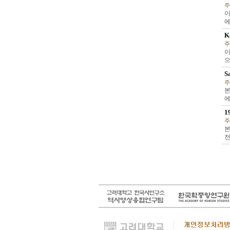
주
이
에
K
주
이
으
S
주
본
에
1
주
본
전