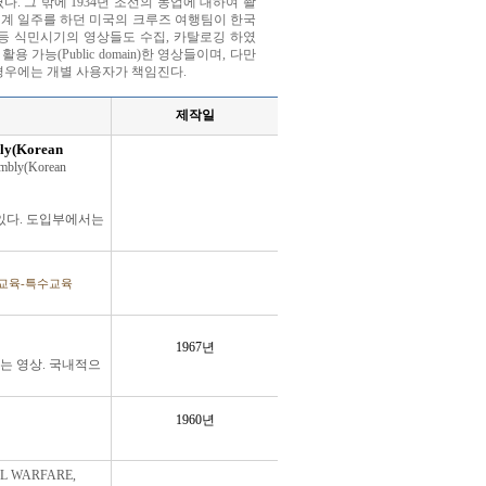
. 그 밖에 1934년 조선의 농업에 대하여 촬
과 1937년 세계 일주를 하던 미국의 크루즈 여행팀이 한국
se> 등 식민시기의 영상들도 수집, 카탈로깅 하였
가능(Public domain)한 영상들이며, 다만
경우에는 개별 사용자가 책임진다.
제작일
bly(Korean
sembly(Korean
.
 있다. 도입부에서는
.
,교육-특수교육
1967년
는 영상. 국내적으
.
1960년
.
L WARFARE,