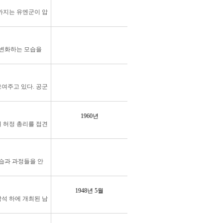
.
1월까지는 유엔군이 압
.
 변화하는 모습을
.
여주고 있다. 공군
1960년
여 허정 총리를 접견
.
.
습과 과정들을 안
1948년 5월
참석 하에 개최된 남
.