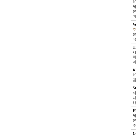
1
제
본
미
V
주
본
적
T
제
화
이
K
1
김
S
제
나
해
H
제
본
주
C