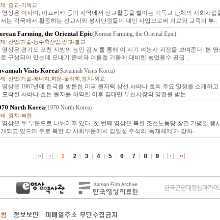
제: 종교-기독교
 영상은 아시아, 아프리카 등의 지역에서 선교활동을 벌이는 기독교 단체의 사회사업을
서는 각국에서 활동하는 선교사와 봉사단원들이 대민 사업으로써 의료와 교육의 부..
orean Farming, the Oriental Epic
(Korean Farming, the Oriental Epic)
제: 산업/기술-농수축산업,종교-불교
 영상은 경기도 포천 지방의 농민 김 씨를 통해 이 시기 벼농사 과정을 보여준다. 본 영
로 구성되어 있는데 모내기 준비와 여름철 가뭄에 대비한 농업용수 공급 ..
avannah Visits Korea
(Savannah Visits Korea)
제: 산업/기술-에너지,학문-물리학,정치-외교
 영상은 1967년에 한국을 방문한 미국 원자력 상선 사바나 호의 주요 일정을 소개하고
 도착한 사바나 호는 물자를 하역한 이후 김대만 부산시장의 영접을 받는..
970 North Korea
(1970 North Korea)
제: 정치-북한
 영상은 두 부분으로 나뉘어져 있다. 첫 번째 영상은 북한 조선노동당 창건 기념일 
개되고 있으며 주로 북한 각 사회부문에서 김일성 주석의 '독재체제'가 강화..
1
2
3
4
5
6
7
8
9