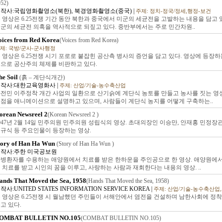
952)
작사:국립영화촬영소(북한), 북경영화촬영소(중국) |
주제: 정치-정국/정세,행정-보건
 영상은 6.25전쟁 기간 동안 북한과 중국에서 미군의 세균전을 고발하는 내용을 담고
군의 세균전 의혹을 역사적으로 되짚고 있다. 중반부에서는 주로 민간차원..
oices from Red Korea
(Voices from Red Korea)
제: 국방/군사-군사행정
 영상은 6.25전쟁 시기 포로로 붙잡힌 공산측 병사의 증언을 담고 있다. 영상에 등장하
으로 공산주의 체제를 비판하고 있다.
he Soil
(흙 – 계단식개간)
작사:대한교육영화사 |
주제: 산업/기술-농수축산업
전민 이주정착 개간 사업의 일환으로 산기슭에 계단식 농토를 만들고 농사를 짓는 영상
점을 애니메이션으로 설명하고 있으며, 사람들이 계단식 농지를 어떻게 구축하는..
orean Newsreel 2
(Korean Newsreel 2 )
947년 2월 14일 민주의원 민주의원 성립식의 영상. 초대의장인 이승만, 안재홍 민정장관,
규식 등 주요인물이 등장하는 영상.
tory of Han Ha Wun
(Story of Han Ha Wun )
작사:주한 미국공보원
병환자를 수용하는 애양원에서 치료를 받은 한하운을 주인공으로 한 영상. 애양원에서
 치료를 받고 시인의 꿈을 이루고, 사랑하는 사람과 재회한다는 내용의 영상. ..
ands That Moved the Sea, 1958
(Hands That Moved the Sea, 1958)
작사:UNITED STATES INFORMATION SERVICE KOREA |
주제: 산업/기술-농수축산업
 영상은 6.25전쟁 시 월남했던 주민들이 서해안에서 염전을 건설하며 남한사회에 정
고 있다.
OMBAT BULLETIN NO.105
(COMBAT BULLETIN NO.105)