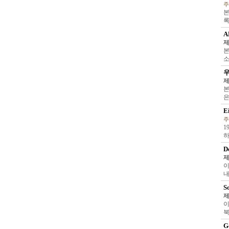
주
본
록
A
제
본
소
우
제
본
은
E
주
1
하
D
제
이
내
S
제
이
북
G