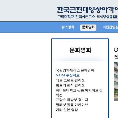
뉴스영화
문화영화
비편집영
문화영화
❍
국립영화제작소 문화영화
NARA 수집자료
테드 코넌트 컬렉션
험프리 렌지 컬렉션
하버드대학교 필름 아카이브 컬
렉션
프랑스 국방부 홍보처
플래닛 필름 아카이브
기타 일본 영상