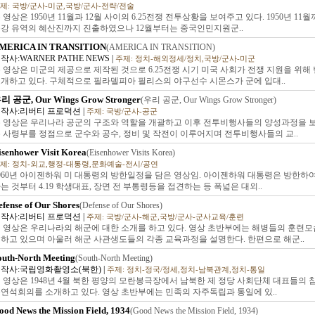
제: 국방/군사-미군,국방/군사-전략/전술
 영상은 1950년 11월과 12월 사이의 6.25전쟁 전투상황을 보여주고 있다. 1950년 1
강 유역의 혜산진까지 진출하였으나 12월부터는 중국인민지원군..
MERICA IN TRANSITION
(AMERICA IN TRANSITION)
작사:WARNER PATHE NEWS |
주제: 정치-해외정세/정치,국방/군사-미군
 영상은 미군의 제공으로 제작된 것으로 6.25전쟁 시기 미국 사회가 전쟁 지원을 위해
개하고 있다. 구체적으로 필라델피아 필리스의 야구선수 시몬스가 군에 입대..
리 공군, Our Wings Grow Stronger
(우리 공군, Our Wings Grow Stronger)
작사:리버티 프로덕션 |
주제: 국방/군사-공군
 영상은 우리나라 공군의 구조와 역할을 개괄하고 이후 전투비행사들의 양성과정을 보
 사령부를 정점으로 군수와 공수, 정비 및 작전이 이루어지며 전투비행사들의 교..
isenhower Visit Korea
(Eisenhower Visits Korea)
제: 정치-외교,행정-대통령,문화예술-전시/공연
960년 아이젠하워 미 대통령의 방한일정을 담은 영상임. 아이젠하워 대통령은 방한하
는 것부터 4.19 학생대표, 장면 전 부통령등을 접견하는 등 폭넓은 대외..
efense of Our Shores
(Defense of Our Shores)
작사:리버티 프로덕션 |
주제: 국방/군사-해군,국방/군사-군사교육/훈련
 영상은 우리나라의 해군에 대한 소개를 하고 있다. 영상 초반부에는 해병들의 훈련모
하고 있으며 아울러 해군 사관생도들의 각종 교육과정을 설명한다. 한편으로 해군..
outh-North Meeting
(South-North Meeting)
작사:국립영화촬영소(북한) |
주제: 정치-정국/정세,정치-남북관계,정치-통일
 영상은 1948년 4월 북한 평양의 모란봉극장에서 남북한 제 정당 사회단체 대표들의 
연석회의를 소개하고 있다. 영상 초반부에는 민족의 자주독립과 통일에 있..
ood News the Mission Field, 1934
(Good News the Mission Field, 1934)