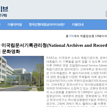
상
이용자마당
한국근현대영상아카이브란?
이용안내
총
171
개의 작품정보중 1/9페이지
 미국립문서기록관리청(National Archives and Records 
집 문화영화
NARA는 미국정부 소속의 독립기관으로, 정부
대중들이 이 기록들을 쉽게 접할 수 있도록 서비
이후 1949년 연방 조달청(General Services Ad
독립기관으로 정비되었다. 고려대학교 한국사
은 미국 메릴랜드 주 컬리지파크에 소재한 NARA
대 관련 영상들은 다양한 주체들에 의해 생산되었
미공보처(USIA) 산하 주한미공보원(USIS-Kor
다. 고려대학교 한국사연구소 역사영상융합연구팀
의하면 NARA에서 소장하고 있는 근현대 한국
의 뉴스영화를 포함하여 약 5,000편이 넘는다.
집영상이며, 대부분의 편집된 ‘문화영화’는 
교 한국사연구소 역사영상융합연구팀은 주한미
였으며, 그밖에 20세기 폭스, 텔레뉴스를 비롯