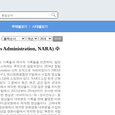
|
주제별보기
시대별보기
 |
Administration, NARA) 수
의 기록들과 역사적 기록들을 보존하며, 일반
스하려는 목적으로 설립되었다. 1934년 창립
ministration) 산하 조직으로 개편되었다가 1985년
연구소 역사영화융합연구팀에서 수집한 영상들
 2관에 소장되어 있다. NARA 소장 한국 근현
다. 그 중에서 육군, 해군, 공군 등의 군대와
ea)에서 제작한 영상들이 가장 많은 양을 차지한
에서 2012년부터 2014년까지 조사한 바에
관련 영상은 <리버티뉴스>와 <코리안뉴스> 등
 이 영상들의 대부분은 기록을 위해 촬영한 비편
주한미공보원에서 제작한 영상들이다. 고려대학
공보원에서 제작한 문화영화 대부분을 수집하
한 상업 영화사들에서 제작한 영상, 북한의 국립