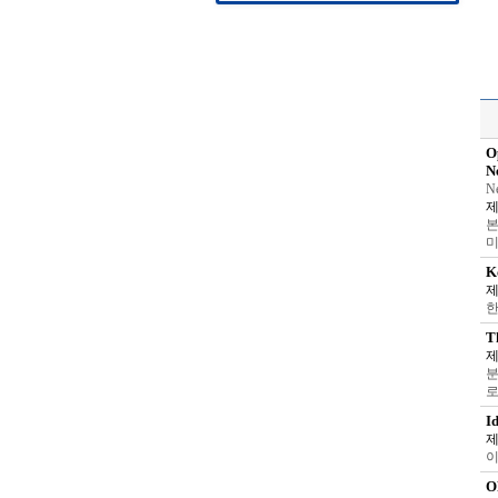
O
N
N
제
본
미
K
제
한
T
제
분
로
I
제
이
O