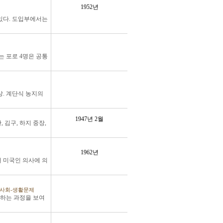
1952년
.
 있다. 도입부에서는
.
는 포로 4명은 공통
.
. 계단식 농지의
1947년 2월
 김구, 하지 중장,
.
1962년
 미국인 의사에 의
.
,사회-생활문제
.
착하는 과정을 보여