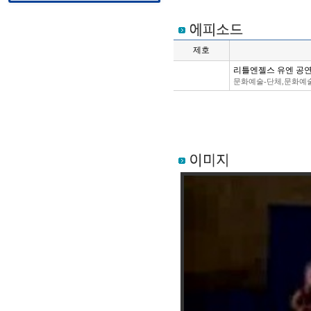
제호
리틀엔젤스 유엔 공
.
문화예술-단체,문화예술