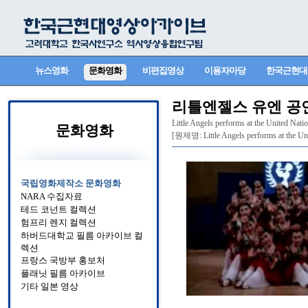
뉴스영화
문화영화
비편집영상
이용자마당
한국근현대
리틀엔젤스 유엔 공
Little Angels performs at the United Nati
문화영화
[원제명: Little Angels performs at th
국립영화제작소 문화영화
NARA 수집자료
테드 코넌트 컬렉션
험프리 렌지 컬렉션
하버드대학교 필름 아카이브 컬
렉션
프랑스 국방부 홍보처
플래닛 필름 아카이브
기타 일본 영상